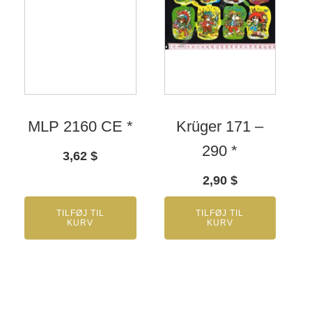
MLP 2160 CE *
Krüger 171 –
290 *
3,62
$
2,90
$
TILFØJ TIL
TILFØJ TIL
KURV
KURV