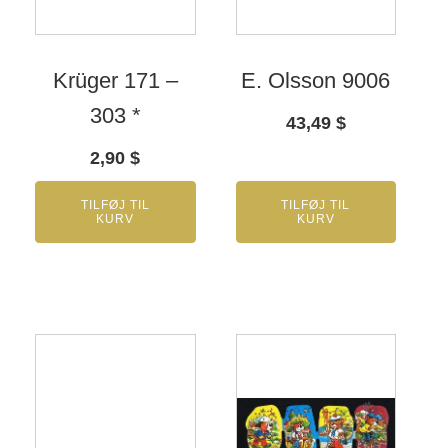
Krüger 171 –
E. Olsson 9006
303 *
43,49
$
2,90
$
TILFØJ TIL
TILFØJ TIL
KURV
KURV