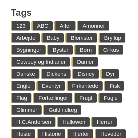
Tags
123
ABC
Alfer
Amoriner
Arbejde
Baby
Blomster
Bryllup
Bygninger
Byster
Børn
Cirkus
Cowboy og Indianer
Damer
Danske
Dickens
Disney
Dyr
Engle
Eventyr
Firkantede
Fisk
Flag
Fortællinger
Frugt
Fugle
Glimmer
Guldindlæg
H.C.Andersen
Hallowen
Herrer
Heste
Historie
Hjerter
Hoveder