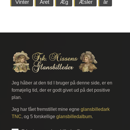
Vinter
Året
Æg
Æsler
år
Jeg håber at den tid I bruger på denne side, er en
fornøjelig tid, der er godt givet ud på det positive
plan.
Jeg har fået fremstillet mine egne
glansbilledark
TNC
, og 5 forskellige
glansbilledalbum
.