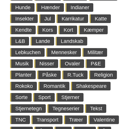
Hunde
Hænder
Indianer
Insekter
Jul
Karrikatur
Katte
Kendte
Kors
Kort
Kæmper
L&B
Lande
Landskab
Lebkuchen
Mennesker
Militær
Musik
Nisser
Ovaler
P&E
Planter
Påske
R.Tuck
Religion
Rokoko
Romantik
Shakespeare
Sorte
Sport
Stjerner
Stjernetegn
Tegneserier
Tekst
TNC
Transport
Træer
Valentine