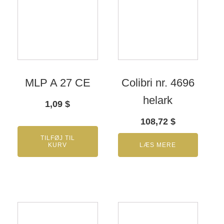
MLP A 27 CE
Colibri nr. 4696
helark
1,09
$
108,72
$
TILFØJ TIL
KURV
LÆS MERE