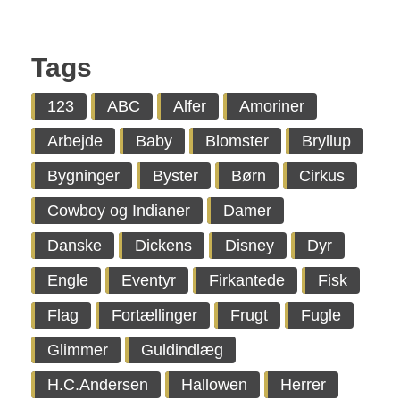
Tags
123
ABC
Alfer
Amoriner
Arbejde
Baby
Blomster
Bryllup
Bygninger
Byster
Børn
Cirkus
Cowboy og Indianer
Damer
Danske
Dickens
Disney
Dyr
Engle
Eventyr
Firkantede
Fisk
Flag
Fortællinger
Frugt
Fugle
Glimmer
Guldindlæg
H.C.Andersen
Hallowen
Herrer