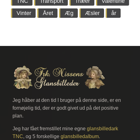
TNC
Transport
Træer
Valentine
Vinter
Året
Æg
Æsler
år
Jeg håber at den tid I bruger på denne side, er en
fornøjelig tid, der er godt givet ud på det positive
plan.
Jeg har fået fremstillet mine egne
glansbilledark
TNC
, og 5 forskellige
glansbilledalbum
.