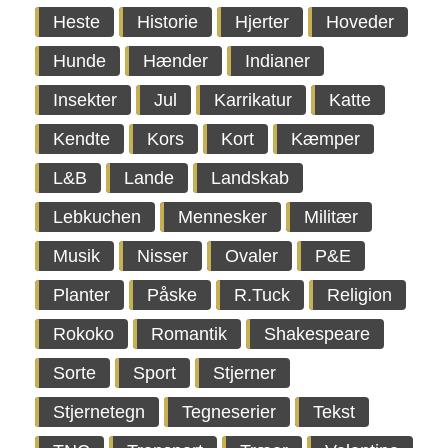
Heste
Historie
Hjerter
Hoveder
Hunde
Hænder
Indianer
Insekter
Jul
Karrikatur
Katte
Kendte
Kors
Kort
Kæmper
L&B
Lande
Landskab
Lebkuchen
Mennesker
Militær
Musik
Nisser
Ovaler
P&E
Planter
Påske
R.Tuck
Religion
Rokoko
Romantik
Shakespeare
Sorte
Sport
Stjerner
Stjernetegn
Tegneserier
Tekst