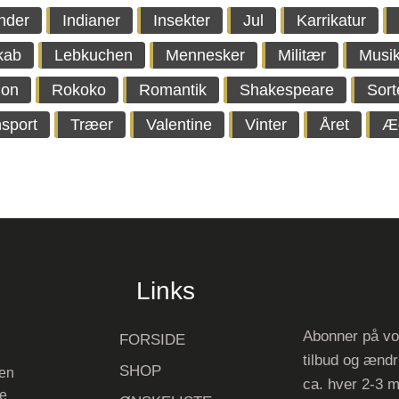
nder
Indianer
Insekter
Jul
Karrikatur
kab
Lebkuchen
Mennesker
Militær
Musi
ion
Rokoko
Romantik
Shakespeare
Sort
sport
Træer
Valentine
Vinter
Året
Æ
Links
Abonner på vo
FORSIDE
tilbud og ændr
SHOP
 en
ca. hver 2-3 
ve