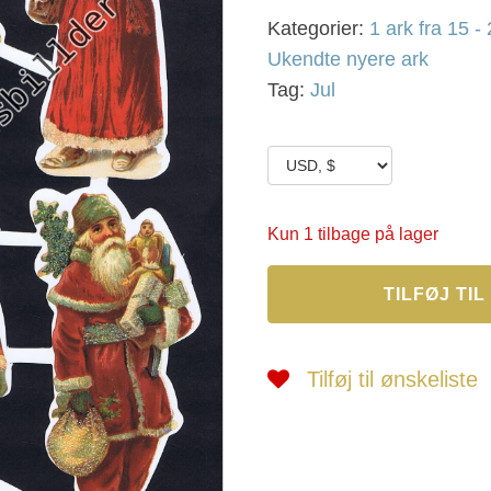
Kategorier:
1 ark fra 15 - 
Ukendte nyere ark
Tag:
Jul
Kun 1 tilbage på lager
SG
TILFØJ TI
6
antal
Tilføj til ønskeliste