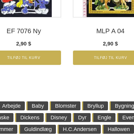
EF 7076 Ny
MLP A 04
2,90
$
2,90
$
TILFØJ TIL KURV
TILFØJ TIL KURV
Arbejde
Baby
Blomster
Bryllup
Bygning
nske
Dickens
Disney
Dyr
Engle
Even
immer
Guldindlæg
H.C.Andersen
Hallowen