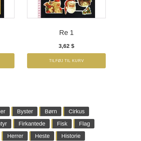
Re 1
3,62
$
TILFØJ TIL KURV
er
Byster
Børn
Cirkus
tyr
Firkantede
Fisk
Flag
Herrer
Heste
Historie