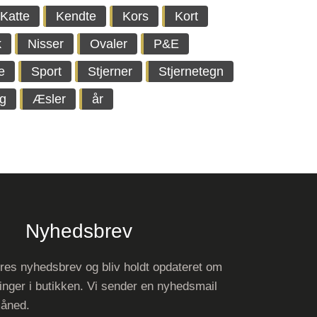
Katte
Kendte
Kors
Kort
k
Nisser
Ovaler
P&E
e
Sport
Stjerner
Stjernetegn
g
Æsler
år
Nyhedsbrev
res nyhedsbrev og bliv holdt opdateret om
inger i butikken. Vi sender en nyhedsmail
måned.