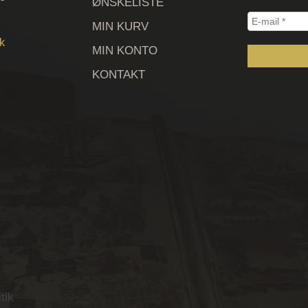
ØNSKELISTE
E-
MIN KURV
mail
k
MIN KONTO
*
KONTAKT
tik