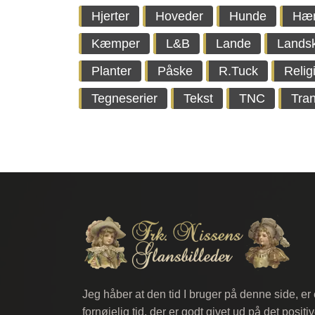
Hjerter
Hoveder
Hunde
Hæ
Kæmper
L&B
Lande
Lands
Planter
Påske
R.Tuck
Relig
Tegneserier
Tekst
TNC
Tran
Jeg håber at den tid I bruger på denne side, er
fornøjelig tid, der er godt givet ud på det positi