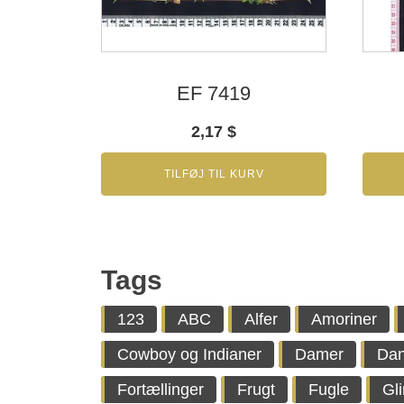
EF 7419
2,17
$
TILFØJ TIL KURV
Tags
123
ABC
Alfer
Amoriner
Cowboy og Indianer
Damer
Da
Fortællinger
Frugt
Fugle
Gl