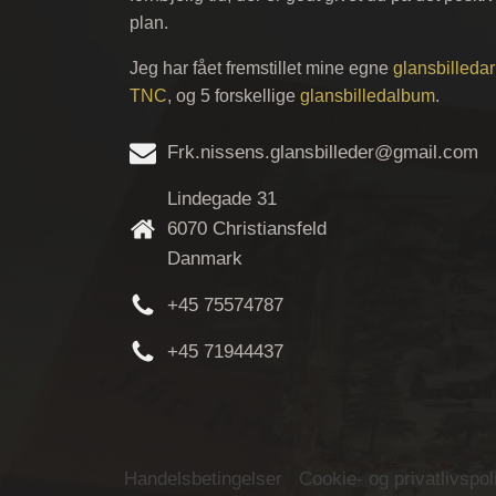
plan.
Jeg har fået fremstillet mine egne
glansbilledar
TNC
, og 5 forskellige
glansbilledalbum
.
Frk.nissens.glansbilleder@gmail.com
Lindegade 31
6070 Christiansfeld
Danmark
+45 75574787
+45 71944437
Handelsbetingelser
Cookie- og privatlivspoli