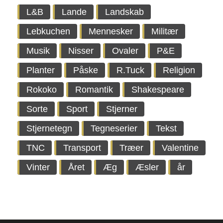
L&B
Lande
Landskab
Lebkuchen
Mennesker
Militær
Musik
Nisser
Ovaler
P&E
Planter
Påske
R.Tuck
Religion
Rokoko
Romantik
Shakespeare
Sorte
Sport
Stjerner
Stjernetegn
Tegneserier
Tekst
TNC
Transport
Træer
Valentine
Vinter
Året
Æg
Æsler
år