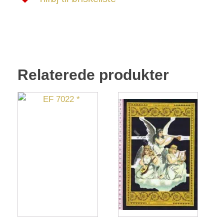
antal
Relaterede produkter