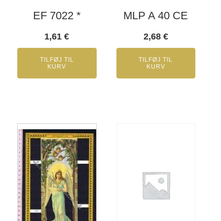
EF 7022 *
MLP A 40 CE
1,61
€
2,68
€
TILFØJ TIL
TILFØJ TIL
KURV
KURV