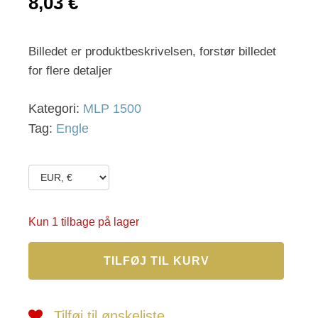
8,03
€
Billedet er produktbeskrivelsen, forstør billedet
for flere detaljer
Kategori:
MLP 1500
Tag:
Engle
Kun 1 tilbage på lager
-
TILFØJ TIL KURV
MLP
-
1595
a
Tilføj til ønskeliste