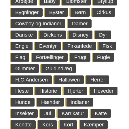
Arbejde
Baby
Blomster
Bryllup
Bygninger
Byster
Børn
Cirkus
Cowboy og Indianer
Damer
Danske
Dickens
Disney
Dyr
Engle
Eventyr
Firkantede
Fisk
Flag
Fortællinger
Frugt
Fugle
Glimmer
Guldindlæg
H.C.Andersen
Hallowen
Herrer
Heste
Historie
Hjerter
Hoveder
Hunde
Hænder
Indianer
Insekter
Jul
Karrikatur
Katte
Kendte
Kors
Kort
Kæmper