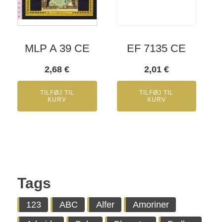
MLP A 39 CE
EF 7135 CE
2,68
€
2,01
€
TILFØJ TIL
TILFØJ TIL
KURV
KURV
Tags
123
ABC
Alfer
Amoriner