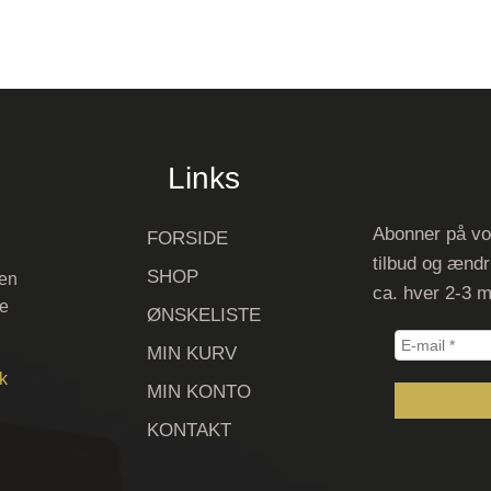
Links
Abonner på vo
FORSIDE
tilbud og ændr
SHOP
 en
ca. hver 2-3 
ve
ØNSKELISTE
E-
MIN KURV
mail
k
MIN KONTO
*
KONTAKT