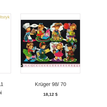
11
Krüger 98/ 70
i
18,12
$