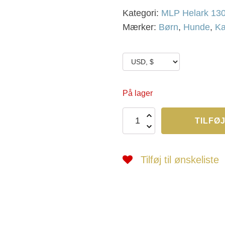
Kategori:
MLP Helark 130
Mærker:
Børn
,
Hunde
,
Ka
På lager
MLP
TILFØJ
1460
-
1461
antal
Tilføj til ønskeliste