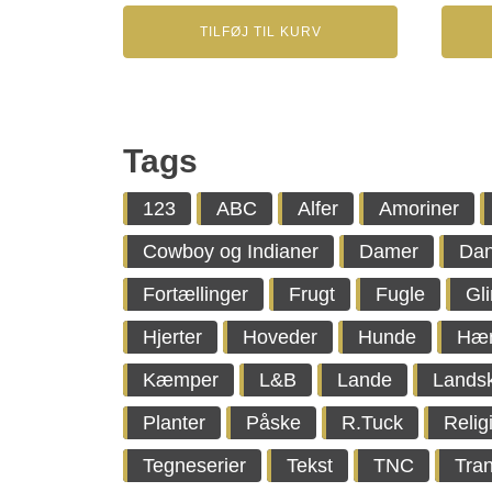
TILFØJ TIL KURV
Tags
123
ABC
Alfer
Amoriner
Cowboy og Indianer
Damer
Da
Fortællinger
Frugt
Fugle
Gl
Hjerter
Hoveder
Hunde
Hæ
Kæmper
L&B
Lande
Lands
Planter
Påske
R.Tuck
Relig
Tegneserier
Tekst
TNC
Tran