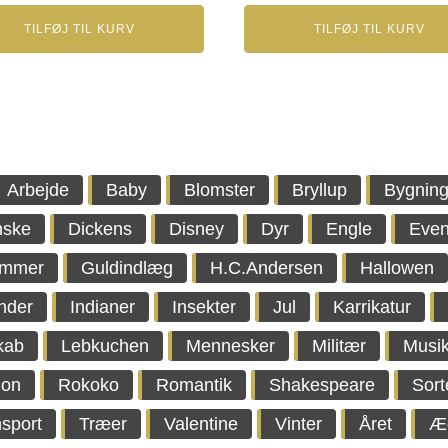
TILFØJ TIL KURV
TILFØJ TIL KURV
Arbejde
Baby
Blomster
Bryllup
Bygning
nske
Dickens
Disney
Dyr
Engle
Even
immer
Guldindlæg
H.C.Andersen
Hallowen
nder
Indianer
Insekter
Jul
Karrikatur
kab
Lebkuchen
Mennesker
Militær
Musi
ion
Rokoko
Romantik
Shakespeare
Sort
sport
Træer
Valentine
Vinter
Året
Æ