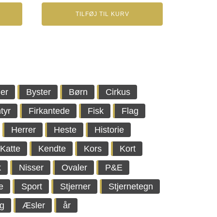
TILFØJ TIL KURV
er
Byster
Børn
Cirkus
tyr
Firkantede
Fisk
Flag
Herrer
Heste
Historie
Katte
Kendte
Kors
Kort
k
Nisser
Ovaler
P&E
e
Sport
Stjerner
Stjernetegn
g
Æsler
år