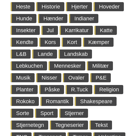
Heste
Historie
Hjerter
Hoveder
Hunde
Hænder
Indianer
Insekter
Jul
Karrikatur
Katte
Kendte
Kors
Kort
Kæmper
L&B
Lande
Landskab
Lebkuchen
Mennesker
Militær
Musik
Nisser
Ovaler
P&E
Planter
Påske
R.Tuck
Religion
Rokoko
Romantik
Shakespeare
Sorte
Sport
Stjerner
Stjernetegn
Tegneserier
Tekst