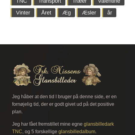
TNC
Transport
Træer
Valentine
Vinter
Året
Æg
Æsler
år
Jeg håber at den tid I bruger på denne side, er en
fornøjelig tid, der er godt givet ud på det positive
plan.
Jeg har fået fremstillet mine egne
glansbilledark
TNC
, og 5 forskellige
glansbilledalbum
.