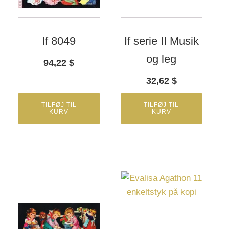
If 8049
If serie II Musik
og leg
94,22
$
32,62
$
TILFØJ TIL
TILFØJ TIL
KURV
KURV