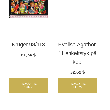
Krüger 98/113
Evalisa Agathon
11 enkeltstyk på
21,74
$
kopi
32,62
$
TILFØJ TIL
TILFØJ TIL
KURV
KURV