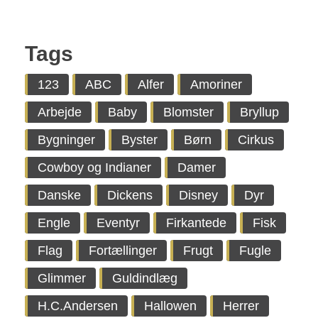
Tags
123
ABC
Alfer
Amoriner
Arbejde
Baby
Blomster
Bryllup
Bygninger
Byster
Børn
Cirkus
Cowboy og Indianer
Damer
Danske
Dickens
Disney
Dyr
Engle
Eventyr
Firkantede
Fisk
Flag
Fortællinger
Frugt
Fugle
Glimmer
Guldindlæg
H.C.Andersen
Hallowen
Herrer