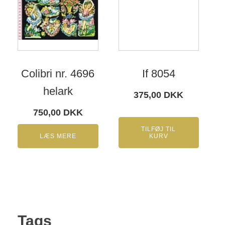
Colibri nr. 4696
If 8054
helark
375,00
DKK
750,00
DKK
TILFØJ TIL
LÆS MERE
KURV
Tags