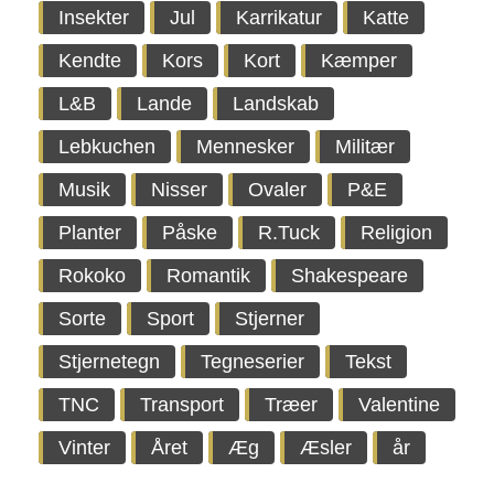
Insekter
Jul
Karrikatur
Katte
Kendte
Kors
Kort
Kæmper
L&B
Lande
Landskab
Lebkuchen
Mennesker
Militær
Musik
Nisser
Ovaler
P&E
Planter
Påske
R.Tuck
Religion
Rokoko
Romantik
Shakespeare
Sorte
Sport
Stjerner
Stjernetegn
Tegneserier
Tekst
TNC
Transport
Træer
Valentine
Vinter
Året
Æg
Æsler
år