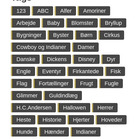
123
ABC
Alfer
Amoriner
Arbejde
Baby
Blomster
Bryllup
Bygninger
Byster
Børn
Cirkus
Cowboy og Indianer
Damer
Danske
Dickens
Disney
Dyr
Engle
Eventyr
Firkantede
Fisk
Flag
Fortællinger
Frugt
Fugle
Glimmer
Guldindlæg
H.C.Andersen
Hallowen
Herrer
Heste
Historie
Hjerter
Hoveder
Hunde
Hænder
Indianer