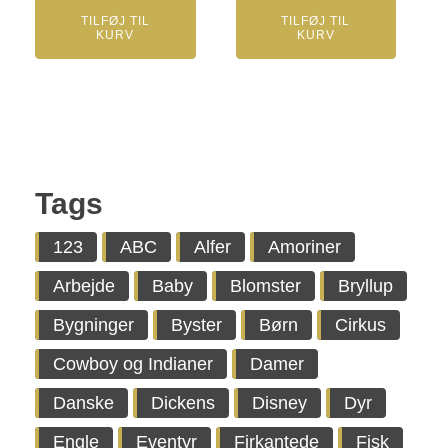
TILFØJ TIL
TILFØJ TIL
KURV
KURV
Tags
123
ABC
Alfer
Amoriner
Arbejde
Baby
Blomster
Bryllup
Bygninger
Byster
Børn
Cirkus
Cowboy og Indianer
Damer
Danske
Dickens
Disney
Dyr
Engle
Eventyr
Firkantede
Fisk