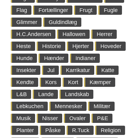
Flag
Fortællinger
Frugt
Fugle
Glimmer
Guldindlæg
H.C.Andersen
Hallowen
Herrer
Heste
Historie
Hjerter
Hoveder
Hunde
Hænder
Indianer
Insekter
Jul
Karrikatur
Katte
Kendte
Kors
Kort
Kæmper
L&B
Lande
Landskab
Lebkuchen
Mennesker
Militær
Musik
Nisser
Ovaler
P&E
Planter
Påske
R.Tuck
Religion