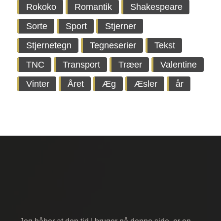
Rokoko
Romantik
Shakespeare
Sorte
Sport
Stjerner
Stjernetegn
Tegneserier
Tekst
TNC
Transport
Træer
Valentine
Vinter
Året
Æg
Æsler
år