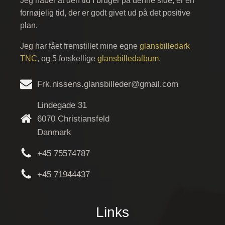
Jeg håber at den tid I bruger på denne side, er en
fornøjelig tid, der er godt givet ud på det positive
plan.
Jeg har fået fremstillet mine egne
glansbilledark
TNC
, og 5 forskellige
glansbilledalbum
.
Frk.nissens.glansbilleder@gmail.com
Lindegade 31
6070 Christiansfeld
Danmark
+45 75574787
+45 71944437
Links