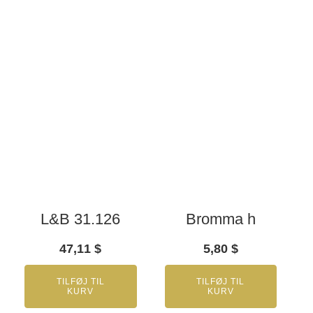
L&B 31.126
Bromma h
47,11
$
5,80
$
TILFØJ TIL
TILFØJ TIL
KURV
KURV