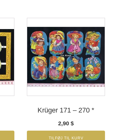
Krüger 171 – 270 *
2,90
$
TILFØJ TIL KURV