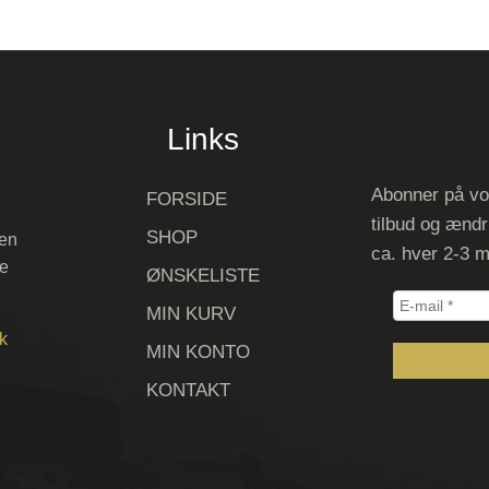
Links
Abonner på vo
FORSIDE
tilbud og ændr
SHOP
 en
ca. hver 2-3 
ve
ØNSKELISTE
E-
MIN KURV
mail
k
MIN KONTO
*
KONTAKT