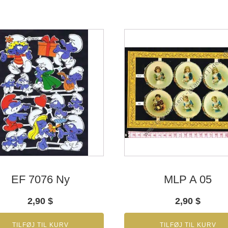
EF 7076 Ny
MLP A 05
2,90
$
2,90
$
TILFØJ TIL KURV
TILFØJ TIL KURV