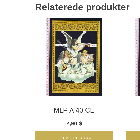
Relaterede produkter
MLP A 40 CE
2,90
$
TILFØJ TIL KURV