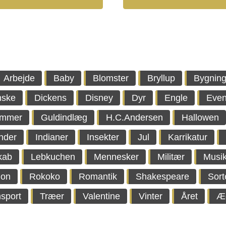
Arbejde
Baby
Blomster
Bryllup
Bygning
nske
Dickens
Disney
Dyr
Engle
Even
immer
Guldindlæg
H.C.Andersen
Hallowen
nder
Indianer
Insekter
Jul
Karrikatur
kab
Lebkuchen
Mennesker
Militær
Musi
ion
Rokoko
Romantik
Shakespeare
Sort
sport
Træer
Valentine
Vinter
Året
Æ