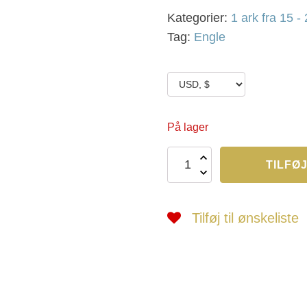
Kategorier:
1 ark fra 15 - 
Tag:
Engle
På lager
EF
TILFØJ
7237
CE
antal
Tilføj til ønskeliste