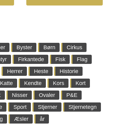
er
Byster
Børn
Cirkus
tyr
Firkantede
Fisk
Flag
Herrer
Heste
Historie
Katte
Kendte
Kors
Kort
k
Nisser
Ovaler
P&E
e
Sport
Stjerner
Stjernetegn
g
Æsler
år