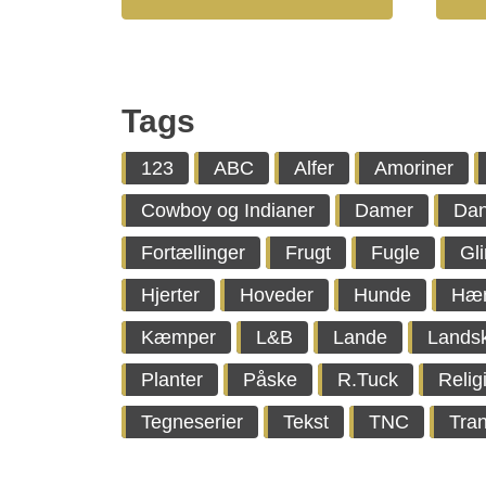
Tags
123
ABC
Alfer
Amoriner
Cowboy og Indianer
Damer
Da
Fortællinger
Frugt
Fugle
Gl
Hjerter
Hoveder
Hunde
Hæ
Kæmper
L&B
Lande
Lands
Planter
Påske
R.Tuck
Relig
Tegneserier
Tekst
TNC
Tran