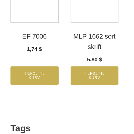
EF 7006
MLP 1662 sort
skrift
1,74
$
5,80
$
TILFØJ TIL
TILFØJ TIL
KURV
KURV
Tags