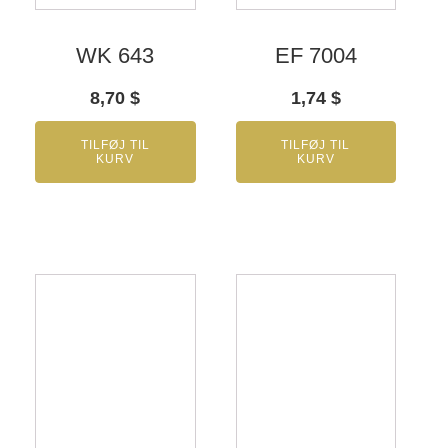
WK 643
EF 7004
8,70
$
1,74
$
TILFØJ TIL
TILFØJ TIL
KURV
KURV