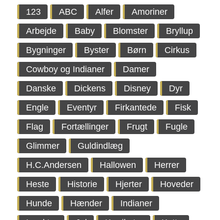
123
ABC
Alfer
Amoriner
Arbejde
Baby
Blomster
Bryllup
Bygninger
Byster
Børn
Cirkus
Cowboy og Indianer
Damer
Danske
Dickens
Disney
Dyr
Engle
Eventyr
Firkantede
Fisk
Flag
Fortællinger
Frugt
Fugle
Glimmer
Guldindlæg
H.C.Andersen
Hallowen
Herrer
Heste
Historie
Hjerter
Hoveder
Hunde
Hænder
Indianer