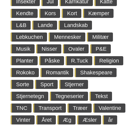
Insekter
Jul
Karrikatur
Katte
Kendte
Kors
Kort
Kæmper
L&B
Lande
Landskab
Lebkuchen
Mennesker
Militær
Musik
Nisser
Ovaler
P&E
Planter
Påske
R.Tuck
Religion
Rokoko
Romantik
Shakespeare
Sorte
Sport
Stjerner
Stjernetegn
Tegneserier
Tekst
TNC
Transport
Træer
Valentine
Vinter
Året
Æg
Æsler
år