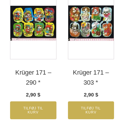
Krüger 171 –
Krüger 171 –
290 *
303 *
2,90
$
2,90
$
TILFØJ TIL
TILFØJ TIL
KURV
KURV