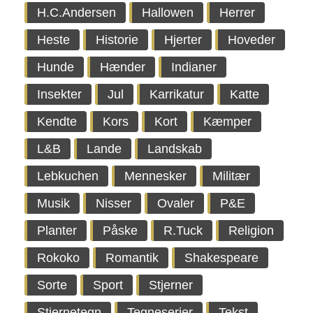
H.C.Andersen
Hallowen
Herrer
Heste
Historie
Hjerter
Hoveder
Hunde
Hænder
Indianer
Insekter
Jul
Karrikatur
Katte
Kendte
Kors
Kort
Kæmper
L&B
Lande
Landskab
Lebkuchen
Mennesker
Militær
Musik
Nisser
Ovaler
P&E
Planter
Påske
R.Tuck
Religion
Rokoko
Romantik
Shakespeare
Sorte
Sport
Stjerner
Stjernetegn
Tegneserier
Tekst