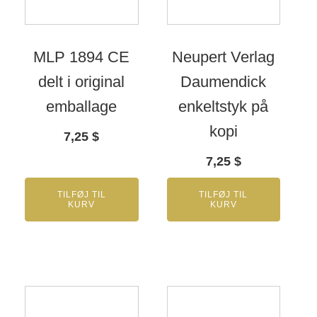
MLP 1894 CE
Neupert Verlag
delt i original
Daumendick
emballage
enkeltstyk på
kopi
7,25
$
7,25
$
TILFØJ TIL
TILFØJ TIL
KURV
KURV