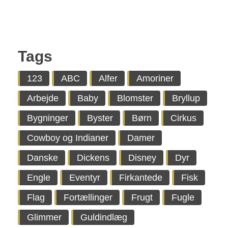
Tags
123
ABC
Alfer
Amoriner
Arbejde
Baby
Blomster
Bryllup
Bygninger
Byster
Børn
Cirkus
Cowboy og Indianer
Damer
Danske
Dickens
Disney
Dyr
Engle
Eventyr
Firkantede
Fisk
Flag
Fortællinger
Frugt
Fugle
Glimmer
Guldindlæg