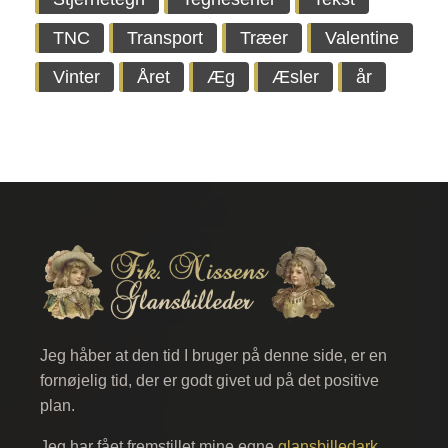
TNC
Transport
Træer
Valentine
Vinter
Året
Æg
Æsler
år
Jeg håber at den tid I bruger på denne side, er en
fornøjelig tid, der er godt givet ud på det positive
plan.
Jeg har fået fremstillet mine egne
glansbilledark