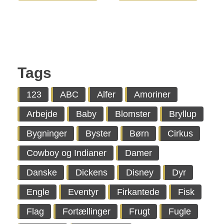
Tags
123
ABC
Alfer
Amoriner
Arbejde
Baby
Blomster
Bryllup
Bygninger
Byster
Børn
Cirkus
Cowboy og Indianer
Damer
Danske
Dickens
Disney
Dyr
Engle
Eventyr
Firkantede
Fisk
Flag
Fortællinger
Frugt
Fugle