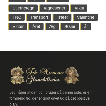
Stjernetegn
Tegneserier
Tekst
TNC
Transport
Træer
Valentine
Vinter
Året
Æg
Æsler
år
Jeg håber at den tid I bruger på denne side, er en
fornøjelig tid, der er godt givet ud på det positive
plan.