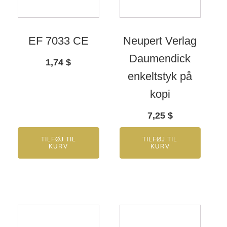
EF 7033 CE
Neupert Verlag
Daumendick
1,74
$
enkeltstyk på
kopi
7,25
$
TILFØJ TIL
TILFØJ TIL
KURV
KURV