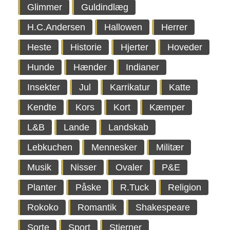
Glimmer
Guldindlæg
H.C.Andersen
Hallowen
Herrer
Heste
Historie
Hjerter
Hoveder
Hunde
Hænder
Indianer
Insekter
Jul
Karrikatur
Katte
Kendte
Kors
Kort
Kæmper
L&B
Lande
Landskab
Lebkuchen
Mennesker
Militær
Musik
Nisser
Ovaler
P&E
Planter
Påske
R.Tuck
Religion
Rokoko
Romantik
Shakespeare
Sorte
Sport
Stjerner