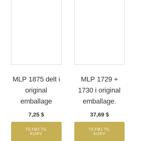
MLP 1875 delt i
MLP 1729 +
original
1730 i original
emballage
emballage.
7,25
$
37,69
$
TILFØJ TIL
TILFØJ TIL
KURV
KURV