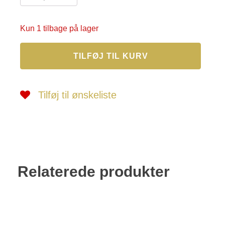
Kun 1 tilbage på lager
E.
TILFØJ TIL KURV
Heller
nr.
297
antal
Tilføj til ønskeliste
Relaterede produkter