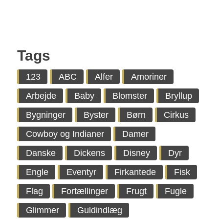
Tags
123
ABC
Alfer
Amoriner
Arbejde
Baby
Blomster
Bryllup
Bygninger
Byster
Børn
Cirkus
Cowboy og Indianer
Damer
Danske
Dickens
Disney
Dyr
Engle
Eventyr
Firkantede
Fisk
Flag
Fortællinger
Frugt
Fugle
Glimmer
Guldindlæg