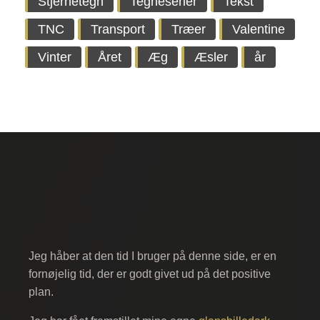
Stjernetegn
Tegneserier
Tekst
TNC
Transport
Træer
Valentine
Vinter
Året
Æg
Æsler
år
Jeg håber at den tid I bruger på denne side, er en
fornøjelig tid, der er godt givet ud på det positive
plan.