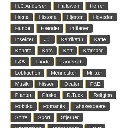
H.C.Andersen
Hallowen
Herrer
Heste
Historie
Hjerter
Hoveder
Hunde
Hænder
Indianer
Insekter
Jul
Karrikatur
Katte
Kendte
Kors
Kort
Kæmper
L&B
Lande
Landskab
Lebkuchen
Mennesker
Militær
Musik
Nisser
Ovaler
P&E
Planter
Påske
R.Tuck
Religion
Rokoko
Romantik
Shakespeare
Sorte
Sport
Stjerner