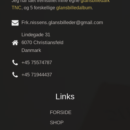
Jeg har fået fremstillet mine egne
glansbilledark
TNC
, og 5 forskellige
glansbilledalbum
.
Frk.nissens.glansbilleder@gmail.com
Lindegade 31
6070 Christiansfeld
Danmark
+45 75574787
+45 71944437
Links
FORSIDE
SHOP