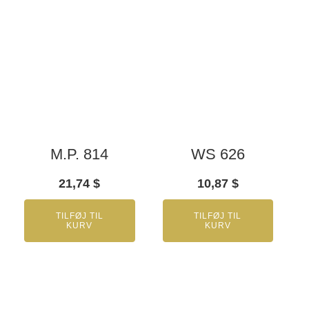
M.P. 814
WS 626
21,74
$
10,87
$
TILFØJ TIL
TILFØJ TIL
KURV
KURV