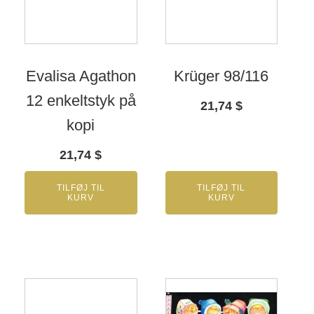
Evalisa Agathon
Krüger 98/116
12 enkeltstyk på
21,74
$
kopi
21,74
$
TILFØJ TIL
TILFØJ TIL
KURV
KURV