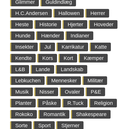
Glimmer
Guldindlæg
H.C.Andersen
Hallowen
Herrer
Heste
Historie
Hjerter
Hoveder
Hunde
Hænder
Indianer
Insekter
Jul
Karrikatur
Katte
Kendte
Kors
Kort
Kæmper
L&B
Lande
Landskab
Lebkuchen
Mennesker
Militær
Musik
Nisser
Ovaler
P&E
Planter
Påske
R.Tuck
Religion
Rokoko
Romantik
Shakespeare
Sorte
Sport
Stjerner