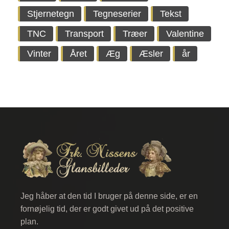
Stjernetegn
Tegneserier
Tekst
TNC
Transport
Træer
Valentine
Vinter
Året
Æg
Æsler
år
Jeg håber at den tid I bruger på denne side, er en
fornøjelig tid, der er godt givet ud på det positive
plan.