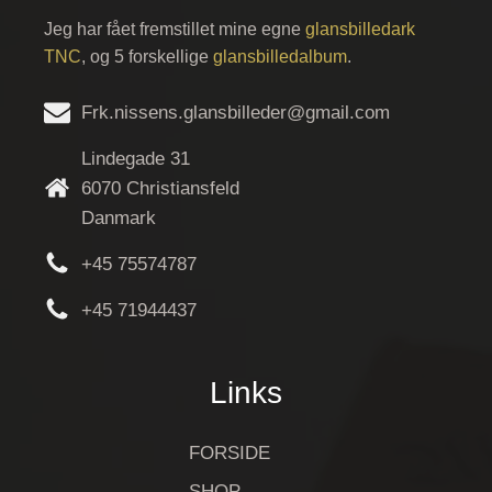
Jeg har fået fremstillet mine egne
glansbilledark
TNC
, og 5 forskellige
glansbilledalbum
.
Frk.nissens.glansbilleder@gmail.com
Lindegade 31
6070 Christiansfeld
Danmark
+45 75574787
+45 71944437
Links
FORSIDE
SHOP