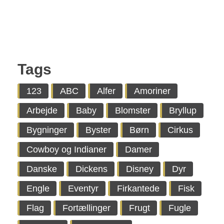
Tags
123
ABC
Alfer
Amoriner
Arbejde
Baby
Blomster
Bryllup
Bygninger
Byster
Børn
Cirkus
Cowboy og Indianer
Damer
Danske
Dickens
Disney
Dyr
Engle
Eventyr
Firkantede
Fisk
Flag
Fortællinger
Frugt
Fugle