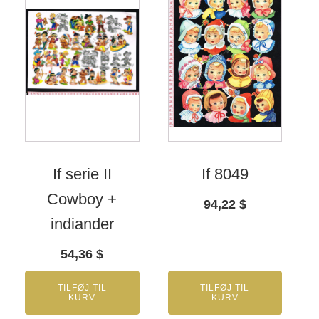
If serie II
If 8049
Cowboy +
94,22
$
indiander
54,36
$
TILFØJ TIL
TILFØJ TIL
KURV
KURV