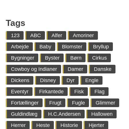
Tags
123
ABC
Alfer
Amoriner
Arbejde
Baby
Blomster
Bryllup
Bygninger
Byster
Børn
Cirkus
Cowboy og Indianer
Damer
Danske
Dickens
Disney
Dyr
Engle
Eventyr
Firkantede
Fisk
Flag
Fortællinger
Frugt
Fugle
Glimmer
Guldindlæg
H.C.Andersen
Hallowen
Herrer
Heste
Historie
Hjerter