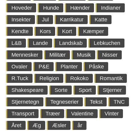
Hoveder
Hunde
Hænder
Indianer
Insekter
Jul
Karrikatur
Katte
Kendte
Kors
Kort
Kæmper
L&B
Lande
Landskab
Lebkuchen
Mennesker
Militær
Musik
Nisser
Ovaler
P&E
Planter
Påske
R.Tuck
Religion
Rokoko
Romantik
Shakespeare
Sorte
Sport
Stjerner
Stjernetegn
Tegneserier
Tekst
TNC
Transport
Træer
Valentine
Vinter
Året
Æg
Æsler
år