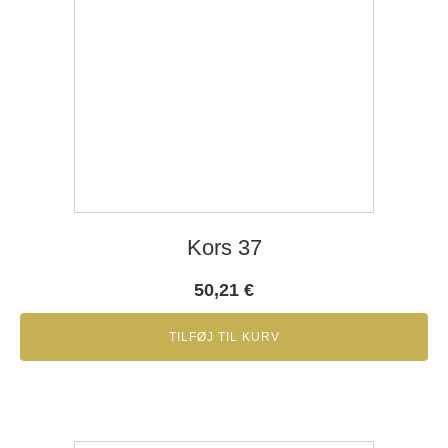
Kors 37
50,21
€
TILFØJ TIL KURV