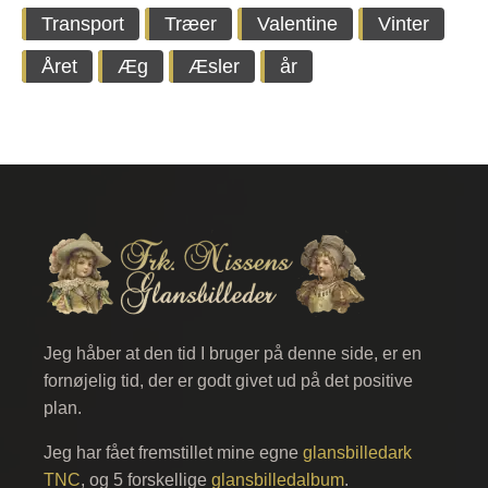
Transport
Træer
Valentine
Vinter
Året
Æg
Æsler
år
Jeg håber at den tid I bruger på denne side, er en
fornøjelig tid, der er godt givet ud på det positive
plan.
Jeg har fået fremstillet mine egne
glansbilledark
TNC
, og 5 forskellige
glansbilledalbum
.