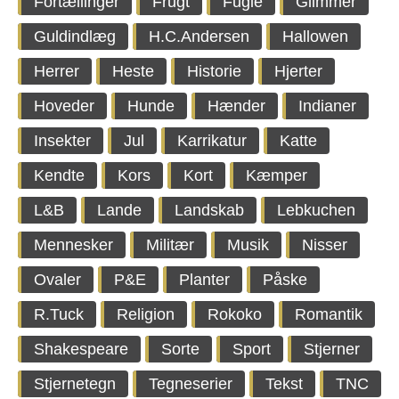
Fortællinger
Frugt
Fugle
Glimmer
Guldindlæg
H.C.Andersen
Hallowen
Herrer
Heste
Historie
Hjerter
Hoveder
Hunde
Hænder
Indianer
Insekter
Jul
Karrikatur
Katte
Kendte
Kors
Kort
Kæmper
L&B
Lande
Landskab
Lebkuchen
Mennesker
Militær
Musik
Nisser
Ovaler
P&E
Planter
Påske
R.Tuck
Religion
Rokoko
Romantik
Shakespeare
Sorte
Sport
Stjerner
Stjernetegn
Tegneserier
Tekst
TNC