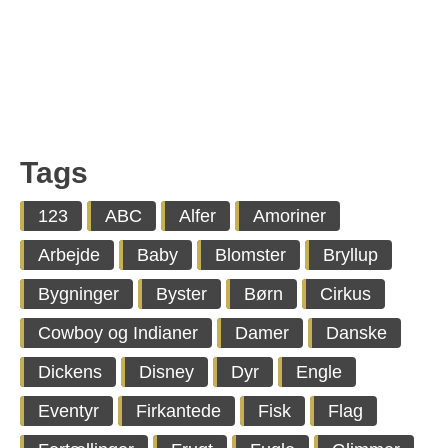
Tags
123
ABC
Alfer
Amoriner
Arbejde
Baby
Blomster
Bryllup
Bygninger
Byster
Børn
Cirkus
Cowboy og Indianer
Damer
Danske
Dickens
Disney
Dyr
Engle
Eventyr
Firkantede
Fisk
Flag