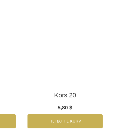
Kors 20
5,80
$
TILFØJ TIL KURV