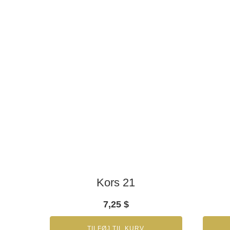
Kors 21
7,25
$
TILFØJ TIL KURV