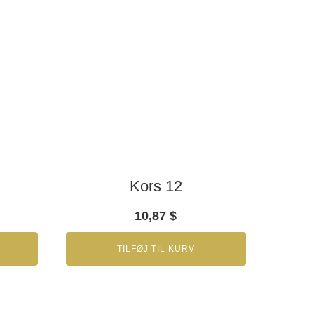
Kors 12
10,87
$
TILFØJ TIL KURV