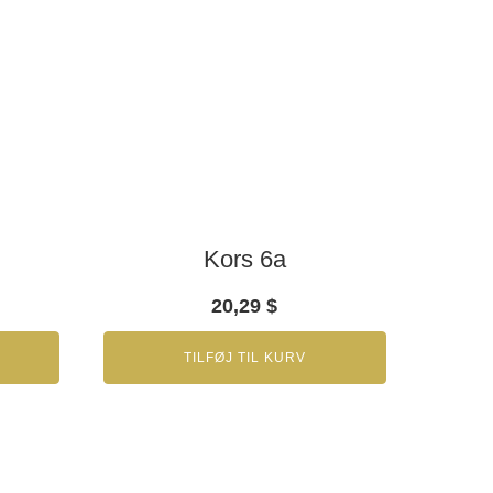
Kors 6a
20,29
$
TILFØJ TIL KURV