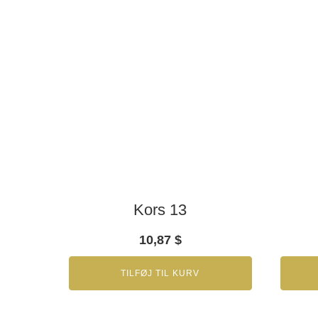
Kors 13
10,87
$
TILFØJ TIL KURV