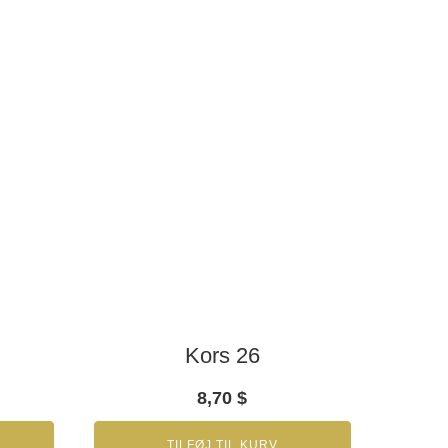
Kors 26
8,70
$
TILFØJ TIL KURV