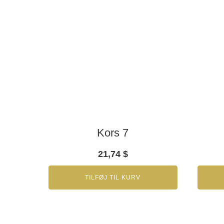
Kors 7
21,74
$
TILFØJ TIL KURV