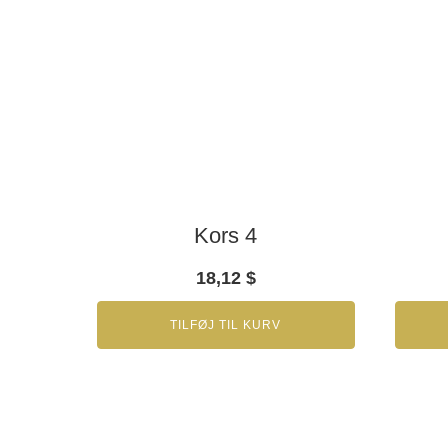
Kors 4
18,12
$
TILFØJ TIL KURV