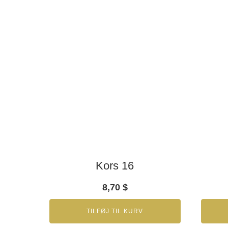
Kors 16
8,70
$
TILFØJ TIL KURV