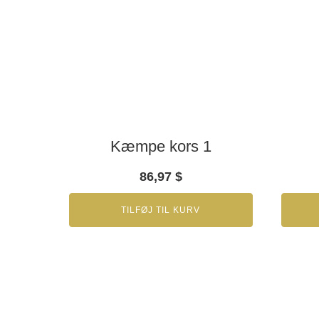
Kæmpe kors 1
86,97
$
TILFØJ TIL KURV