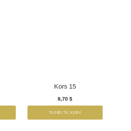
Kors 15
8,70
$
TILFØJ TIL KURV