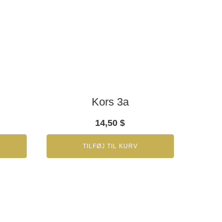
Kors 3a
14,50
$
TILFØJ TIL KURV